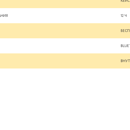
КЕЙС-
АНИЯ
12 Ч
БЕС
BLUE
ВНУ