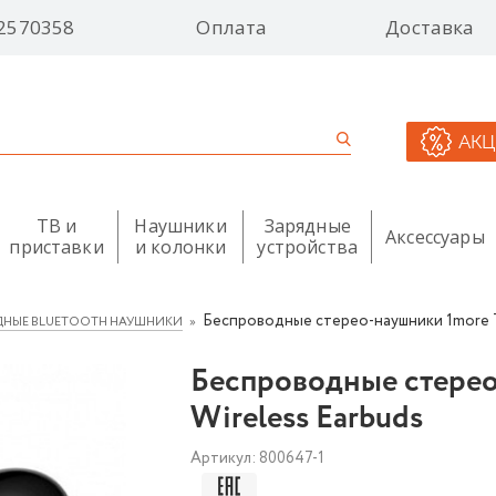
2570358
Оплата
Доставка
АК
ТВ и
Наушники
Зарядные
Аксессуары
приставки
и колонки
устройства
Беспроводные cтерео-наушники 1more Tr
НЫЕ BLUETOOTH НАУШНИКИ
Беспроводные cтерео
Wireless Earbuds
Артикул:
800647-1