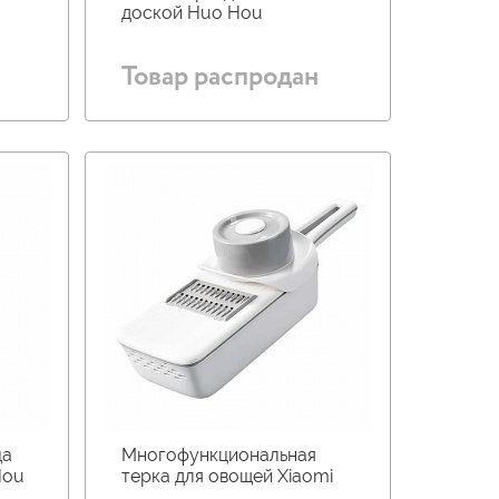
доской Huo Hou
Товар распродан
ца
Многофункциональная
Hou
терка для овощей Xiaomi