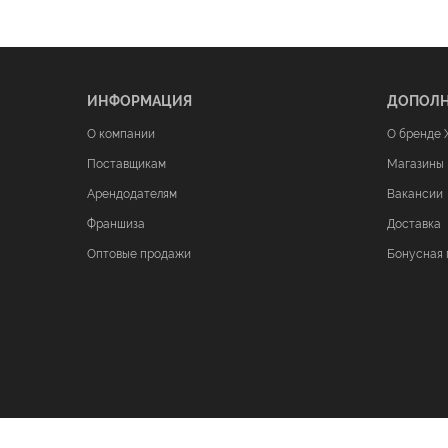
ИНФОРМАЦИЯ
ДОПОЛ
О компании
О бренде 
Поставщикам
Магазины
Арендодателям
Вакансии
Франшиза
Доставка
Оптовые продажи
Бонусная 
2017-2026, X|Store, Все права защищены, не является публичн