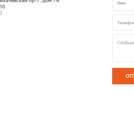
Лихачевский пр-т , дом 74
10
0