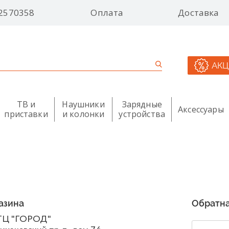
2570358
Оплата
Доставка
АК
ТВ и
Наушники
Зарядные
Аксессуары
приставки
и колонки
устройства
азина
Обратна
 ТЦ "ГОРОД"