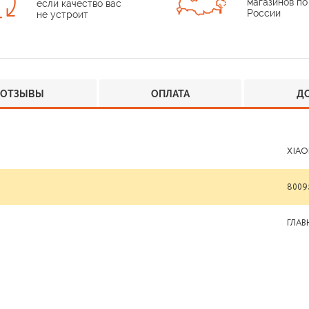
магазинов по
если качество вас
России
не устроит
ОТЗЫВЫ
ОПЛАТА
Д
XIAO
8009
ГЛА