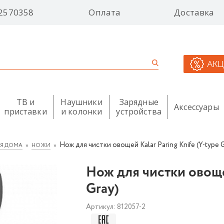
2570358
Оплата
Доставка
АК
ТВ и
Наушники
Зарядные
Аксессуары
приставки
и колонки
устройства
Нож для чистки овощей Kalar Paring Knife (Y-type 
ЛЯ ДОМА
НОЖИ
Нож для чистки овощей
Gray)
Артикул:
812057-2