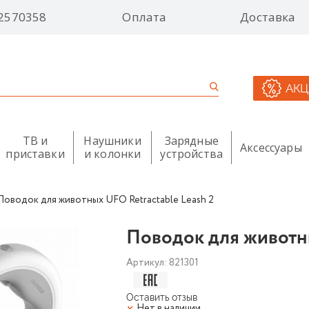
2570358
Оплата
Доставка
АК
ТВ и
Наушники
Зарядные
Аксессуары
приставки
и колонки
устройства
Поводок для животных UFO Retractable Leash 2
Поводок для животны
Артикул:
821301
Оставить отзыв
Нет в наличии