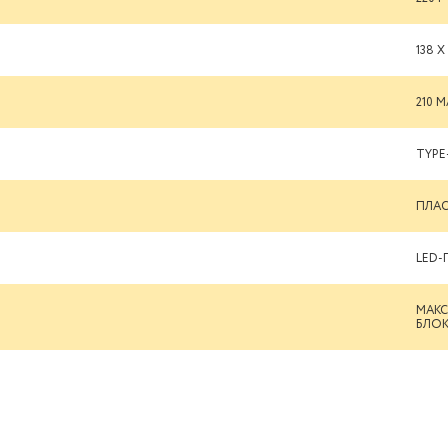
138 
210 
TYPE
ПЛА
LED-
МАКС
БЛО