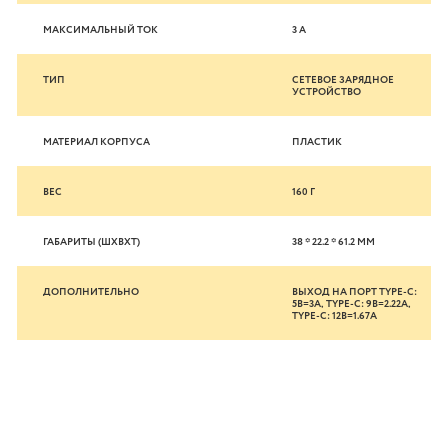
МАКСИМАЛЬНЫЙ ТОК
3 А
ТИП
СЕТЕВОЕ ЗАРЯДНОЕ
УСТРОЙСТВО
МАТЕРИАЛ КОРПУСА
ПЛАСТИК
ВЕС
160 Г
ГАБАРИТЫ (ШХВХТ)
38 * 22.2 * 61.2 ММ
ДОПОЛНИТЕЛЬНО
ВЫХОД НА ПОРТ TYPE-C:
5В=3А, TYPE-C: 9В=2.22А,
TYPE-C: 12В=1.67А