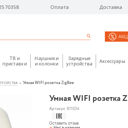
2570358
Оплата
Доставка
АК
ТВ и
Наушники
Зарядные
Аксессуары
приставки
и колонки
устройства
Умная WIFI розетка ZigBee
СТРОЙСТВА
Умная WIFI розетка Z
Артикул:
811034
Оставить отзыв
Нет в наличии