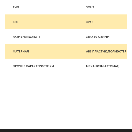
ТИП
ЗОНТ
ВЕС
309 Г
РАЗМЕРЫ (ШXВXТ)
320 Х 50 Х 50 ММ
МАТЕРИАЛ
ABS ПЛАСТИК,ПОЛИЭСТЕР
ПРОЧИЕ ХАРАКТЕРИСТИКИ
МЕХАНИЗМ АВТОМАТ,