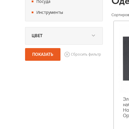
Оде
Посуда
Инструменты
Сортирова
ЦВЕТ
Бежевый (
1
)
Белый (
5
)
Голубой (
3
)
Розовый (
2
)
Серебро (
7
)
Серый (
10
)
Черный (
27
)
Бирюзовый (
1
)
Эл
Красный (
1
)
на
Ho
Оранжевый (
2
)
Op
Фиолетовый (
1
)