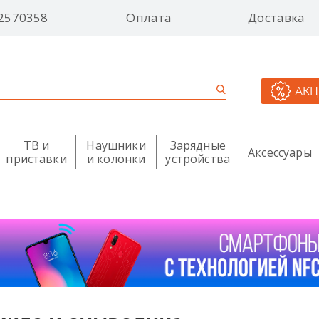
2570358
Оплата
Доставка
АК
ТВ и
Наушники
Зарядные
Аксессуары
приставки
и колонки
устройства