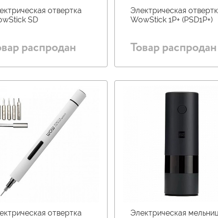
ектрическая отвертка
Электрическая отверт
wStick SD
WowStick 1P+ (PSD1P+)
овар распродан
Товар распродан
ектрическая отвертка
Электрическая мельни