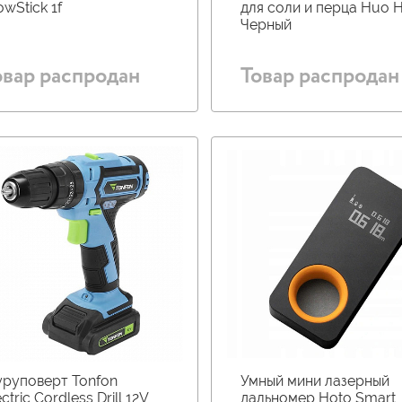
wStick 1f
для соли и перца Huo 
Черный
овар распродан
Товар распродан
руповерт Tonfon
Умный мини лазерный
ctric Cordless Drill 12V
дальномер Hoto Smart