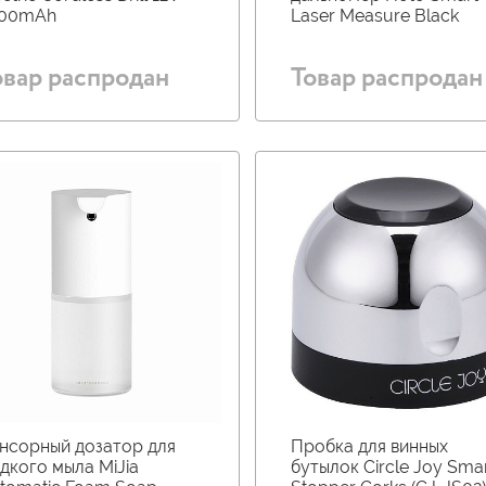
00mAh
Laser Measure Black
овар распродан
Товар распродан
нсорный дозатор для
Пробка для винных
дкого мыла MiJia
бутылок Circle Joy Sma