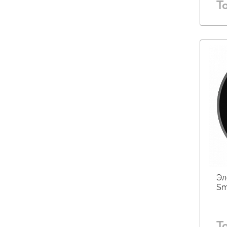
Т
Эл
Sm
Т