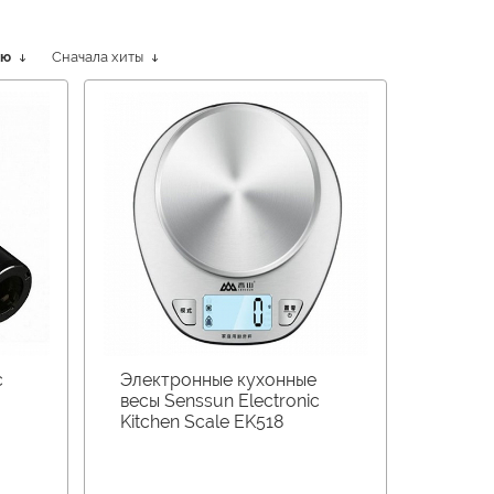
ию
Сначала хиты
c
Электронные кухонные
весы Senssun Electronic
Kitchen Scale EK518