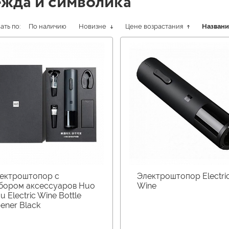
жда и символика
ть по:
По наличию
Новизне
Цене возрастания
Назван
ектроштопор с
Электроштопор Electri
бором аксессуаров Huo
Wine
u Electric Wine Bottle
ener Black