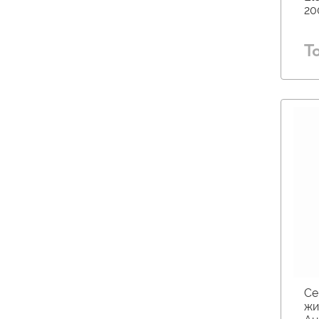
20
Т
Се
жи