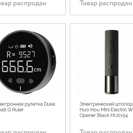
овар распродан
Товар распродан
ектронная рулетка Duka
Электрический штопор
all Q Ruler
Huo Hou Mini Electric W
Opener Black HU0154
овар распродан
Товар распродан