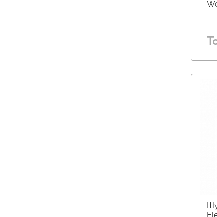
Wo
Т
Шу
Ele