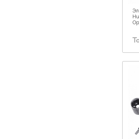
Эл
Hu
Op
Т