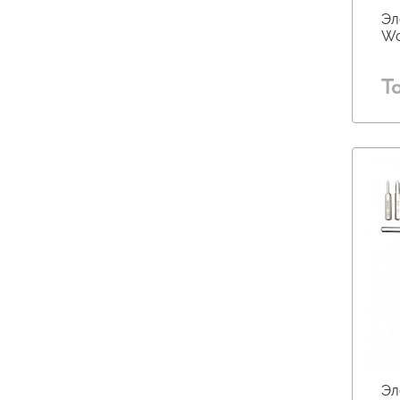
Эл
Wo
Т
Эл