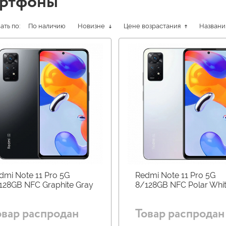
ртфоны
ть по:
По наличию
Новизне
Цене возрастания
Назван
dmi Note 11 Pro 5G
Redmi Note 11 Pro 5G
128GB NFC Graphite Gray
8/128GB NFC Polar Whi
овар распродан
Товар распродан