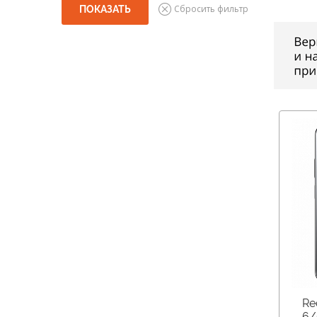
Re
6/