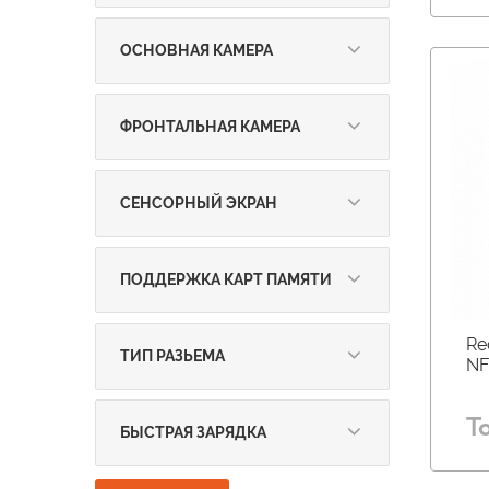
5 000 - 7 500 (
9
)
ОСНОВНАЯ КАМЕРА
более 100 Мпикс (
9
)
ФРОНТАЛЬНАЯ КАМЕРА
от 10 до 20 Мпикс (
9
)
СЕНСОРНЫЙ ЭКРАН
Да (
9
)
ПОДДЕРЖКА КАРТ ПАМЯТИ
Micro SD (
9
)
Re
ТИП РАЗЬЕМА
NF
USB Type-C (
9
)
Т
БЫСТРАЯ ЗАРЯДКА
больше 45 Вт (
9
)