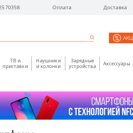
2570358
Оплата
Доставка
АК
ТВ и
Наушники
Зарядные
Аксессуары
приставки
и колонки
устройства