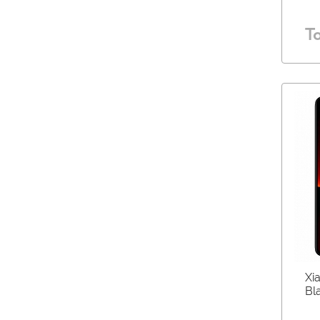
Т
Xi
Bl