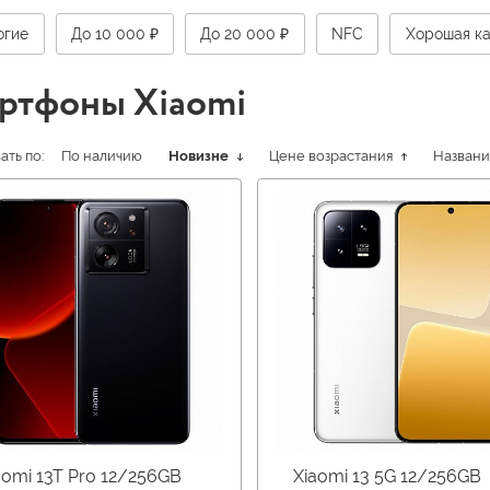
огие
До 10 000 ₽
До 20 000 ₽
NFC
Хорошая к
ртфоны Xiaomi
ть по:
По наличию
Новизне
Цене возрастания
Назван
aomi 13T Pro 12/256GB
Xiaomi 13 5G 12/256GB