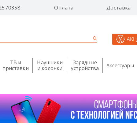
2570358
Оплата
Доставка
АК
ТВ и
Наушники
Зарядные
Аксессуары
приставки
и колонки
устройства