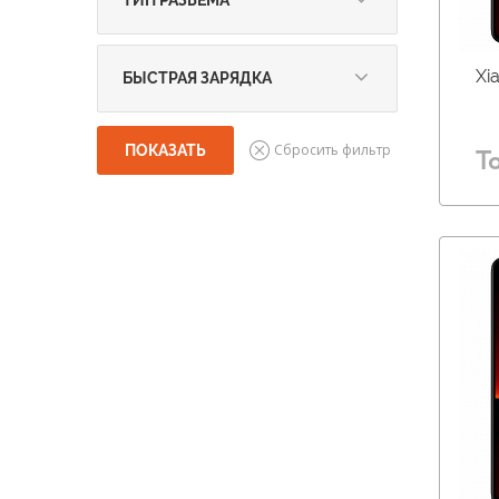
ТИП РАЗЬЕМА
micro USB (
12
)
USB Type-C (
179
)
Xi
БЫСТРАЯ ЗАРЯДКА
10-15 Вт (
12
)
16-29 Вт (
9
)
Т
30-45 Вт (
32
)
больше 45 Вт (
126
)