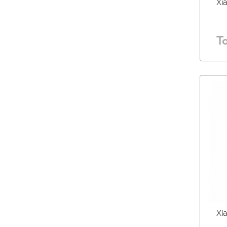
Xi
Т
Xi