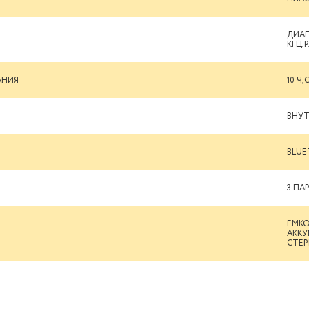
ДИАП
КГЦ,
АНИЯ
10 Ч
ВНУ
BLUE
3 ПА
ЕМКО
АККУ
СТЕР