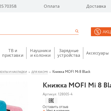
2570358
Оплата
Доставка
АК
ТВ и
Наушники
Зарядные
Аксессуары
приставки
и колонки
устройства
Книжка MOFI Mi 8 Black
ЧЕХЛЫ И НАКЛАДКИ
ДЛЯ XIAOMI
Книжка MOFI Mi 8 Bl
Артикул:
128005-4
Оставить отзыв
Нет в наличии