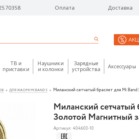
2570358
Оплата
Доставка
АК
ТВ и
Наушники
Зарядные
Аксессуары
приставки
и колонки
устройства
Миланский сетчатый браслет для Mi Band
ОВ
ДЛЯ XIAOMI MI BAND 5
Миланский сетчатый б
Золотой Магнитный 
Артикул:
404603-10