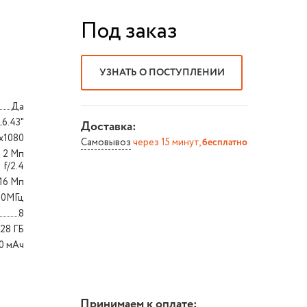
Под заказ
УЗНАТЬ О ПОСТУПЛЕНИИ
Да
6.43"
Доставка:
x1080
Самовывоз
через 15 минут,
бесплатно
+ 2 Мп
f/2.4
16 Мп
000МГц
8
128 ГБ
0 мAч
Принимаем к оплате: