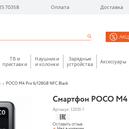
2570358
Оплата
Доставка
АК
ТВ и
Наушники
Зарядные
Аксессуары
приставки
и колонки
устройства
POCO M4 Pro 6/128GB NFC Black
O
Смартфон POCO M4 P
Артикул:
12035-1
Оставить отзыв
Нет в наличии