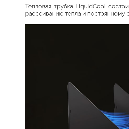
Тепловая трубка LiquidCool состо
рассеиванию тепла и постоянному 