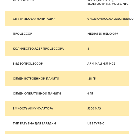
ИНТЕРФЕЙСЫ
WI-FI 2,4 G + 5 ГГЦ ,
BLUETOOTH 5.3 , VOLTE, NFC
СПУТНИКОВАЯ НАВИГАЦИЯ
GPS,ГЛОНАСС,GALILEO,BEIDOU
ПРОЦЕССОР
MEDIATEK HELIO G99
КОЛИЧЕСТВО ЯДЕР ПРОЦЕССОРА
8
ВИДЕОПРОЦЕССОР
ARM MALI-G57 MC2
ОБЪЕМ ВСТРОЕННОЙ ПАМЯТИ
128 ГБ
ОБЪЕМ ОПЕРАТИВНОЙ ПАМЯТИ
4 ГБ
ЕМКОСТЬ АККУМУЛЯТОРА
5000 МАЧ
ТИП РАЗЪЕМА ДЛЯ ЗАРЯДКИ
USB TYPE-C