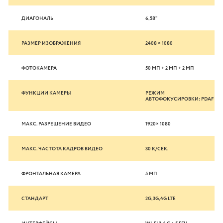
ДИАГОНАЛЬ
6,58"
РАЗМЕР ИЗОБРАЖЕНИЯ
2408 × 1080
ФОТОКАМЕРА
50 МП + 2 МП + 2 МП
ФУНКЦИИ КАМЕРЫ
РЕЖИМ
АВТОФОКУСИРОВКИ: PDAF
МАКС. РАЗРЕШЕНИЕ ВИДЕО
1920× 1080
МАКС. ЧАСТОТА КАДРОВ ВИДЕО
30 К/СЕК.
ФРОНТАЛЬНАЯ КАМЕРА
5 МП
СТАНДАРТ
2G,3G,4G LTE