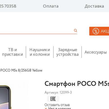
2570358
Оплата
Доставка
АК
ТВ и
Наушники
Зарядные
Аксессуары
приставки
и колонки
устройства
POCO M5s 8/256GB Yellow
Смартфон POCO M5s
Артикул:
12099-3
Оставить отзыв
Нет в наличии