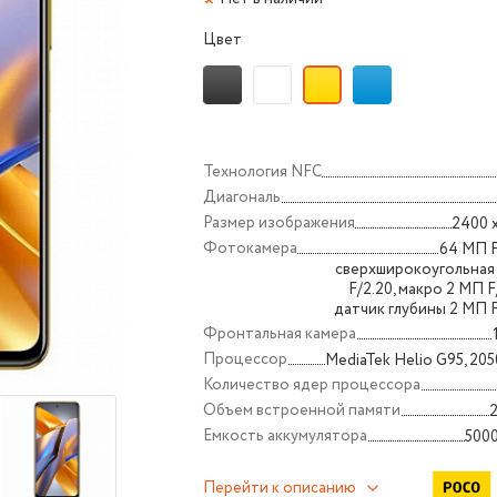
Цвет
Технология NFС
Диагональ
Размер изображения
2400 
Фотокамера
64 МП F
сверхширокоугольная
F/2.20, макро 2 МП F
датчик глубины 2 МП 
Фронтальная камера
Процессор
MediaTek Helio G95, 20
Количество ядер процессора
Объем встроенной памяти
Емкость аккумулятора
5000
Перейти к описанию