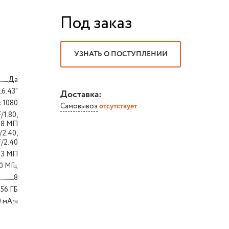
Под заказ
УЗНАТЬ О ПОСТУПЛЕНИИ
Да
6.43"
Доставка:
x 1080
Самовывоз
отсутствует
/1.80,
 8 МП
/2.40,
F/2.40
13 МП
50 МГц
8
256 ГБ
 мА⋅ч