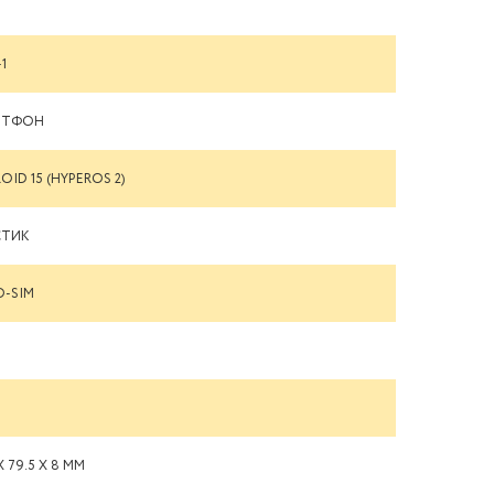
-1
РТФОН
OID 15 (HYPEROS 2)
СТИК
-SIM
 X 79.5 X 8 ММ