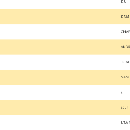
128
12235
СМА
ANDR
ПЛА
NANO
2
205 Г
171.6