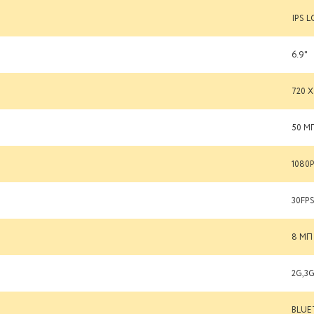
IPS L
6.9"
720 X
50 М
1080
30FP
8 МП
2G,3
BLUET