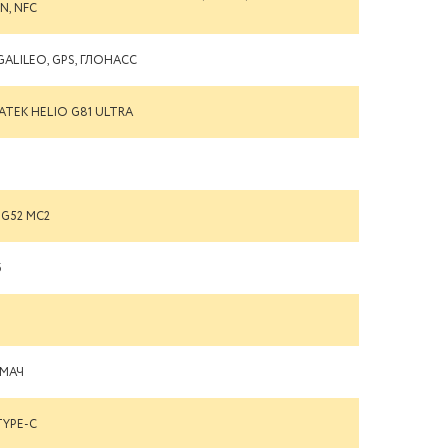
1N, NFC
 GALILEO, GPS, ГЛОНАСС
ATEK HELIO G81 ULTRA
-G52 MC2
Б
 МАЧ
TYPE-C