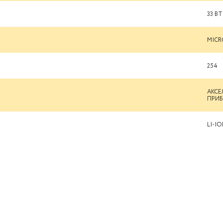
33 ВТ
MIC
254
АКСЕ
ПРИБ
LI-I