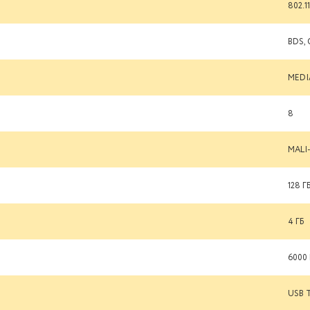
802.1
BDS,
MEDI
8
MALI
128 Г
4 ГБ
6000
USB 