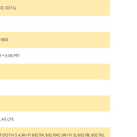
CD ,120 ГЦ
 1600
П + 0.08 МП
P
S
G,4G LTE
OOTH 5.4,WI-FI 802.11A, 802.11AC (WI-FI 5), 802.11B, 802.11G,