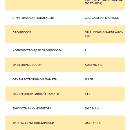
802.11AC, ИНФРАКРАСНЫЙ
ПОРТ (IRDA)
СПУТНИКОВАЯ НАВИГАЦИЯ
GPS, GALILEO, ГЛОНАСС
ПРОЦЕССОР
QUALCOMM SNAPDRAGON
685
КОЛИЧЕСТВО ЯДЕР ПРОЦЕССОРА
8
ВИДЕОПРОЦЕССОР
ADRENO 610
ОБЪЕМ ВСТРОЕННОЙ ПАМЯТИ
128 ГБ
ОБЪЕМ ОПЕРАТИВНОЙ ПАМЯТИ
6 ГБ
ЕМКОСТЬ АККУМУЛЯТОРА
5000 МА⋅Ч
ТИП РАЗЪЕМА ДЛЯ ЗАРЯДКИ
USB TYPE-C