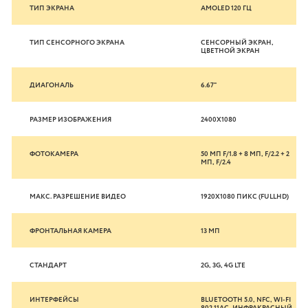
ТИП ЭКРАНА
AMOLED 120 ГЦ
ТИП СЕНСОРНОГО ЭКРАНА
СЕНСОРНЫЙ ЭКРАН,
ЦВЕТНОЙ ЭКРАН
ДИАГОНАЛЬ
6.67"
РАЗМЕР ИЗОБРАЖЕНИЯ
2400X1080
ФОТОКАМЕРА
50 МП F/1.8 + 8 МП, F/2.2 + 2
МП, F/2.4
МАКС. РАЗРЕШЕНИЕ ВИДЕО
1920X1080 ПИКС (FULLHD)
ФРОНТАЛЬНАЯ КАМЕРА
13 МП
СТАНДАРТ
2G, 3G, 4G LTE
ИНТЕРФЕЙСЫ
BLUETOOTH 5.0, NFC, WI-FI