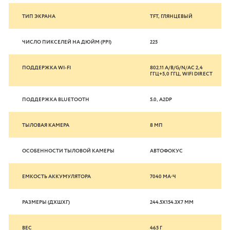
ТИП ЭКРАНА
TFT, ГЛЯНЦЕВЫЙ
ЧИСЛО ПИКСЕЛЕЙ НА ДЮЙМ (PPI)
225
ПОДДЕРЖКА WI-FI
802.11 A/B/G/N/AC 2,4
ГГЦ+5,0 ГГЦ, WIFI DIRECT
ПОДДЕРЖКА BLUETOOTH
5.0, A2DP
ТЫЛОВАЯ КАМЕРА
8 МП
ОСОБЕННОСТИ ТЫЛОВОЙ КАМЕРЫ
АВТОФОКУС
ЕМКОСТЬ АККУМУЛЯТОРА
7040 МА⋅Ч
РАЗМЕРЫ (ДХШХГ)
244.5X154.3X7 ММ
ВЕС
465 Г