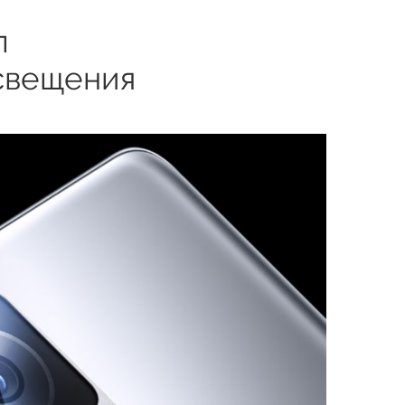
п
освещения