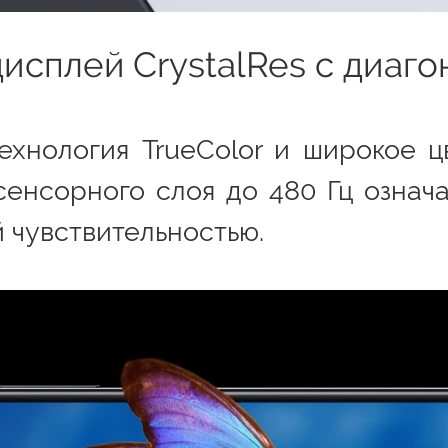
сплей CrystalRes с диагон
технология TrueColor и широкое ц
сенсорного слоя до 480 Гц означа
 чувствительностью.