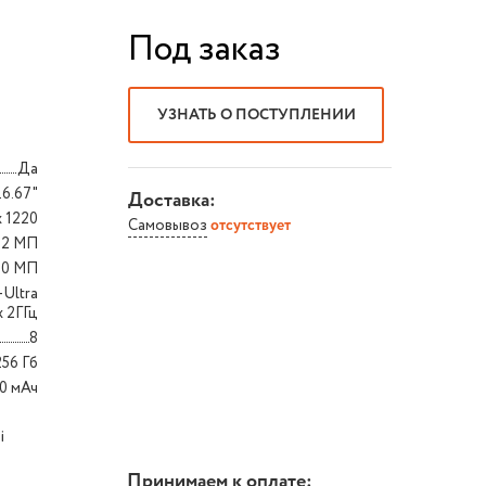
Под заказ
УЗНАТЬ О ПОСТУПЛЕНИИ
Да
6.67"
Доставка:
x 1220
Самовывоз
отсутствует
 2 МП
20 МП
-Ultra
x 2ГГц
8
256 Гб
0 мАч
Принимаем к оплате: