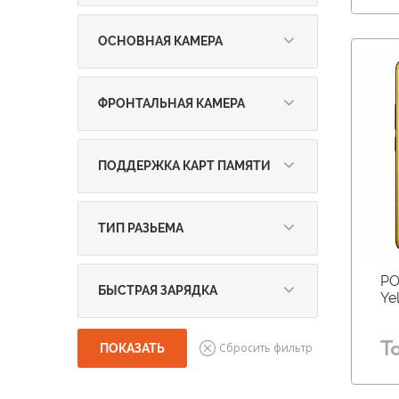
5 000 - 7 500 (
7
)
ОСНОВНАЯ КАМЕРА
от 50 до 100 Мпикс (
7
)
ФРОНТАЛЬНАЯ КАМЕРА
более 20 Мпикс (
7
)
ПОДДЕРЖКА КАРТ ПАМЯТИ
нет (
7
)
ТИП РАЗЬЕМА
USB Type-C (
7
)
PO
БЫСТРАЯ ЗАРЯДКА
Ye
больше 45 Вт (
7
)
Т