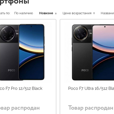
ртфоны
ть по:
По наличию
Новизне
Цене возрастания
Назван
co F7 Pro 12/512 Black
Poco F7 Ultra 16/512 Bl
овар распродан
Товар распродан