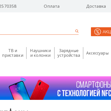
2570358
Оплата
Доставка
АК
ТВ и
Наушники
Зарядные
Аксессуары
приставки
и колонки
устройства