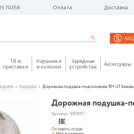
2570358
Оплата
Доставка
АК
ТВ и
Наушники
Зарядные
Аксессуары
приставки
и колонки
устройства
Дорожная подушка-подголовник 8H U1 бежев
ЛЯ ДОМА
ПОДУШКИ
Дорожная подушка-по
Артикул:
800897
Оставить отзыв
Нет в наличии