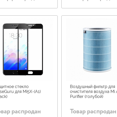
щитное стекло
Воздушный фильтр для
seGuru для Mi5X-(A1)
очистителя воздуха Mi 
ack)
Purifier (голубой)
овар распродан
Товар распродан