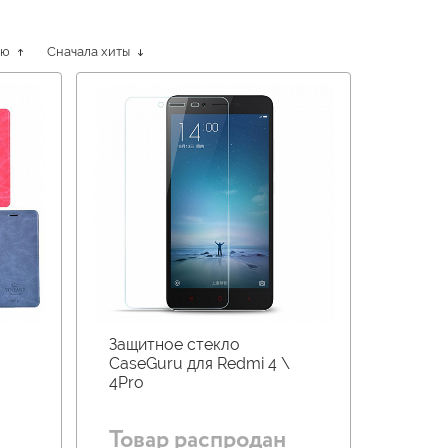
ию
Сначала хиты
Защитное стекло
CaseGuru для Redmi 4 \
4Pro
Товар распродан