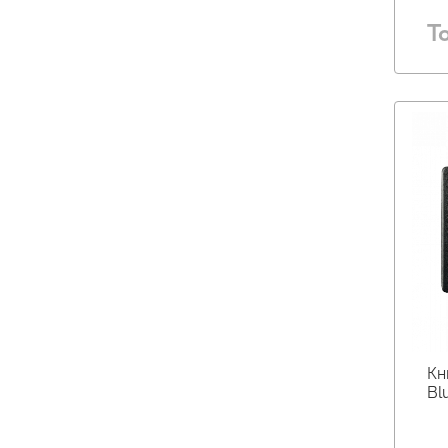
Т
Кн
Bl