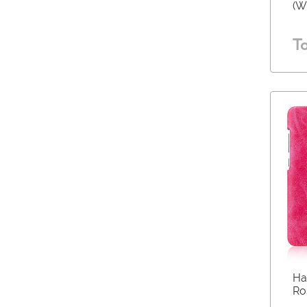
(W
Т
На
Ro