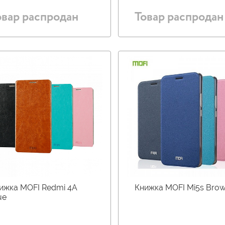
овар распродан
Товар распродан
ижка MOFI Redmi 4A
Книжка MOFI Mi5s Bro
ue