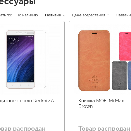
ессуары
ть по:
По наличию
Новизне
Цене возрастания
Назван
щитное стекло Redmi 4A
Книжка MOFI Mi Max
Brown
овар распродан
Товар распродан