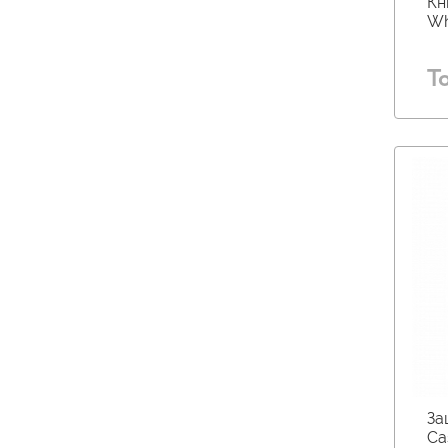
Кн
Wh
Т
За
Ca