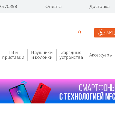
2570358
Оплата
Доставка
АК
ТВ и
Наушники
Зарядные
Аксессуары
приставки
и колонки
устройства