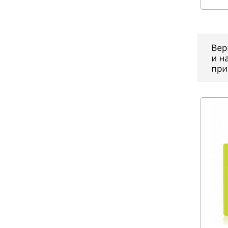
Meizu (
1
)
Mi (
42
)
Miiiw (
6
)
Mijia (
5
)
MOFI (
93
)
Nillkin (
89
)
Onetto (
2
)
OXS (
1
)
Portable (
3
)
Punos (
1
)
Redmi (
1
)
Roborock (
1
)
SanDisk (
6
)
Silicone Case (
138
)
Snoppa (
1
)
Vespa (
12
)
Xiaomi (
35
)
Yeelight (
1
)