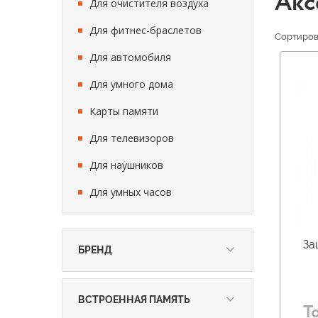
Акс
Для очистителя воздуха
Для фитнес-браслетов
Сортирова
Для автомобиля
Для умного дома
Карты памяти
Для телевизоров
Для наушников
Для умных часов
За
БРЕНД
Fashion Case (
5
)
Amazfit (
12
)
ВСТРОЕННАЯ ПАМЯТЬ
Т
ANYSCREEN (
12
)