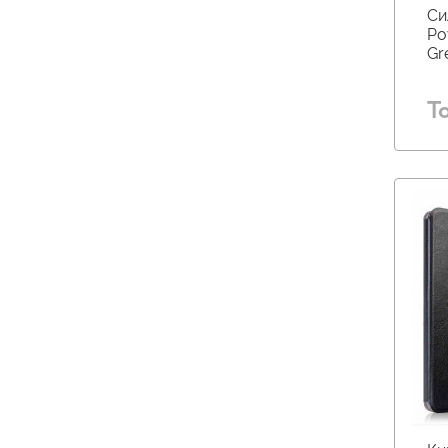
Си
YI (
15
)
Po
Gr
Т