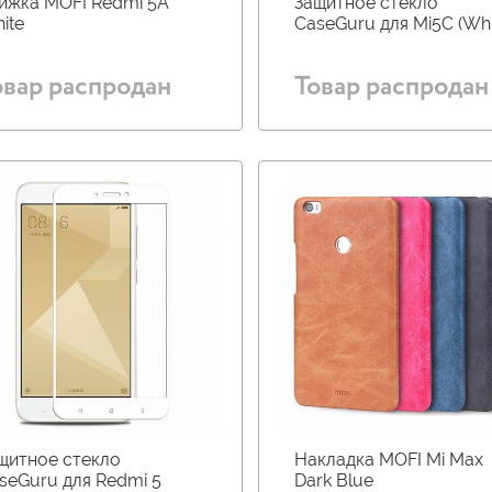
ижка MOFI Redmi 5A
Защитное стекло
ite
CaseGuru для Mi5C (Whi
овар распродан
Товар распродан
щитное стекло
Накладка MOFI Mi Max
seGuru для Redmi 5
Dark Blue